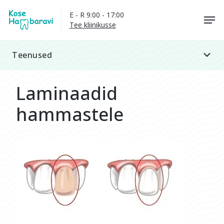
Skip
Men
E - R 9:00 - 17:00
to
Tee kliinikusse
main
content
Teenused
Teenused
Laminaadid
hammastele